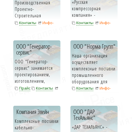
«Русская
Производственная
компрессорная
Проектно-
компания» -
Строительная
крупнейший дилер
Компания
Контакты
Инфо-
Контакты
Инфо-
компрессорного
«КомплектЭнергоСтрой» —
карта
карта
оборудования и
сочетае...
автономных электро...
ООО "Генератор-
ООО "Норма Групп"
сервис"
Наша организация
ООО "Генератор-
осуществляет
сервис" занимается
комплексные поставки
проектированием,
промышленного
изготовлением,
оборудования для
продажей,
предприятий и орга...
Прайс
Контакты
Контакты
Инфо-
обслуживанием ...
Инфо-карта
карта
Компания Элейн
ООО "ДАР
ТехАльянс"
Комплексные поставки
«ДАР ТЕХАЛЬЯНС» -
кабельно-