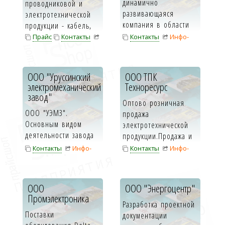
динамично
проводниковой и
развивающаяся
электротехнической
компания в области
продукции - кабель,
систем безопасности и
провод, пускате...
Прайс
Контакты
Контакты
Инфо-
противопожарного...
Инфо-карта
карта
ООО "Уруссинский
ООО ТПК
электромеханический
Техноресурс
завод"
Оптово розничная
ООО "УЭМЗ".
продажа
Основным видом
электротехнической
деятельности завода
продукции.Продажа и
является
установка био
Контакты
Инфо-
Контакты
Инфо-
производство и
септиков.
карта
карта
капитальный ремонт
...
ООО
ООО "Энергоцентр"
Промэлектроника
Разработка проектной
Поставки
документации