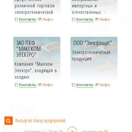
розничной торговли
импортных и
электротехнической
отечественных: -
продукции и
Дизельгенераторов;
Контакты
Инфо-
Контакты
Инфо-
предлагает ...
- Бензогенераторов;
карта
карта
...
ЗАО ПКФ
ООО "Электрощит"
"МАКСКОМ
Электротехническая
ЭЛЕКТРО"
продукция
Компания "Макском
Электро", входящая в
холдинг
ЭлектроКомплектСервис,
Контакты
Инфо-
Контакты
Инфо-
работает на рынке
карта
карта
эл...
Фильтр по списку предприятий
показаны 1 -
20
из 33
следующие
13