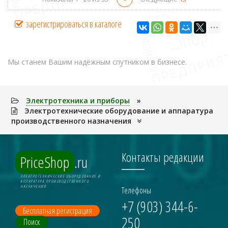
зарегистрироваться в каталоге
Мы станем Вашим надёжным спутником в бизнесе.
Электpотехника и пpибоpы
»
Электротехнические оборудование и аппаратура
производственного назначения
Контакты редакции
PriceShop
.ru
ЭЛЕКТРОТЕХНИЧЕСКИЕ ОБОРУДОВАНИЕ И
АППАРАТУРА ПРОИЗВОДСТВЕННОГО
НАЗНАЧЕНИЯ
Телефоны
+7 (903) 344-6-
Бесплатная регистрация
250
Поиск