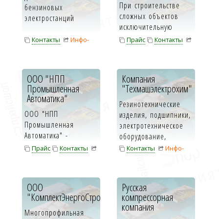
При строительстве
бензиновых
сложных объектов
электростанций
исключительную
значимость имеет
Контакты
Инфо-
Прайс
Контакты
выбор партнеров,
карта
Инфо-карта
подрядчиков и по...
ООО "НПП
Компания
Промышленная
"Техмашэлектрохим"
Автоматика"
Резинотехнические
ООО "НПП
изделия, подшипники,
Промышленная
электротехническое
Автоматика" -
оборудование,
многопрофильное
теплоизоляционные и
Прайс
Контакты
Контакты
Инфо-
предприятие,
гидроизо...
Инфо-карта
карта
специализирующееся
на раз...
ООО
Русская
"КомплектЭнергоСтрой"
компрессорная
компания
Многопрофильная