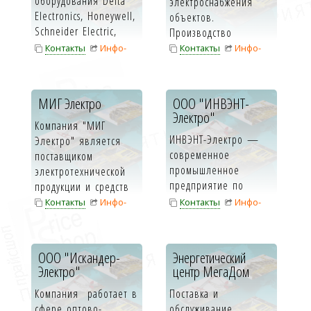
оборудования Delta
электроснабжения
Electronics, Honeywell,
объектов.
Schneider Electric,
Производство
Siemens. Поставляем
электромонтажных
Контакты
Инфо-
Контакты
Инфо-
частотн...
работ. ...
карта
карта
МИГ Электро
ООО "ИНВЭНТ-
Электро"
Компания "МИГ
ИНВЭНТ-Электро —
Электро" является
современное
поставщиком
промышленное
электротехнической
предприятие по
продукции и средств
выпуску
автоматизации для...
Контакты
Инфо-
Контакты
Инфо-
электротехнического
карта
карта
оборудова...
ООО "Искандер-
Энергетический
Электро"
центр МегаДом
Компания работает в
Поставка и
сфере оптово-
обслуживание