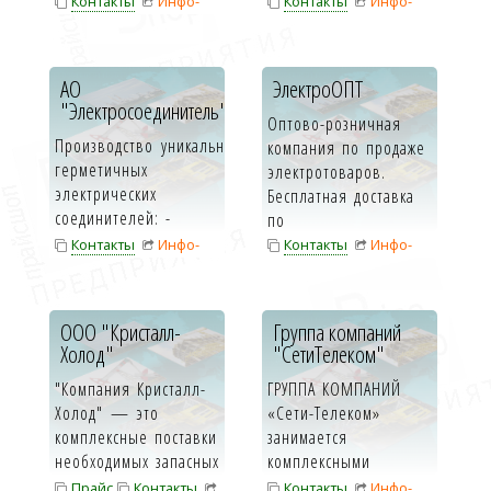
компьютерных
Контакты
Инфо-
Контакты
Инфо-
F.I.C. s.p.a.:
комплектующих. О...
карта
карта
Охладители молок...
АО
ЭлектроОПТ
"Электросоединитель"
Оптово-розничная
Производство уникальных
компания по продаже
герметичных
электротоваров.
электрических
Бесплатная доставка
соединителей: -
по
Цилиндрические
Татарстану. Выгодны...
Контакты
Инфо-
Контакты
Инфо-
соединители; -...
карта
карта
ООО "Кристалл-
Группа компаний
Холод"
"СетиТелеком"
"Компания Кристалл-
ГРУППА КОМПАНИЙ
Холод" — это
«Сети-Телеком»
комплекcные поставки
занимается
необходимых запасных
комплексными
часте...
поставками
Прайс
Контакты
Контакты
Инфо-