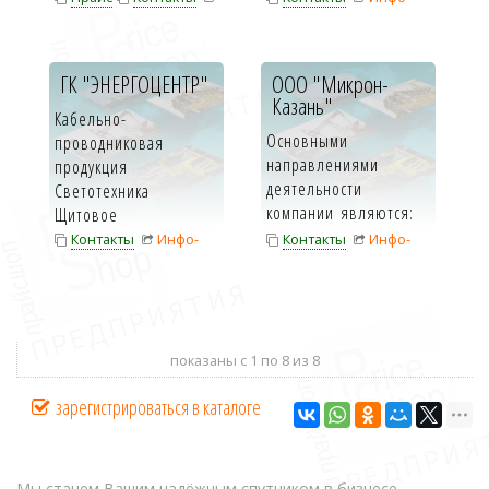
электротехнического
Инфо-карта
карта
и телекоммуник...
ГК "ЭНЕРГОЦЕНТР"
ООО "Микрон-
Казань"
Кабельно-
Основными
проводниковая
направлениями
продукция
деятельности
Светотехника
компании являются:
Щитовое
поставка счетчиков
низковольтное
Контакты
Инфо-
Контакты
Инфо-
электрической
оборудование
карта
карта
энергий пр...
Электроустановоч...
показаны с 1 по 8 из 8
зарегистрироваться в каталоге
Мы станем Вашим надёжным спутником в бизнесе.