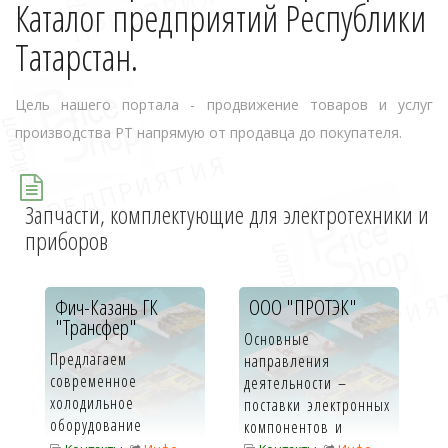
Каталог предприятий Республики
Татарстан.
Цель нашего портала - продвижение товаров и услуг
производства РТ напрямую от продавца до покупателя.
Запчасти, комплектующие для электротехники и
приборов
Фич-Казань ГК
ООО "ПРОТЭК"
"Трансфер"
Основные
Предлагаем
направления
современное
деятельности –
холодильное
поставки электронных
оборудование
компонентов и
итальянской компании