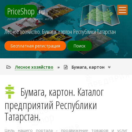
PriceShop
.ru
ЛЕСНОЕ ХОЗЯЙСТВО - БУМАГА, КАРТОН
Лесное хозяйство. Бумага, картон Республики Татарстан
Бесплатная регистрация
Поиск
Лесное хозяйство
»
Бумага, картон
Бумага, картон. Каталог
предприятий Республики
Татарстан.
Цель нашего портала - продвижение товаров и услуг