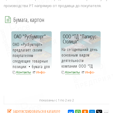
производства РТ напрямую от продавца до покупателя.
Бумага, картон
ОАО "Русбумторг"
ООО "ТД "Папирус-
Столица"
ОАО «Русбумторг»
На сегодняшний день
предлагает своим
основным видом
покупателям
деятельности
следующие товарные
компании ООО "ТД
позиции: • бумага для
Папирус-Столица"
производства ...
Контакты
Инфо-
Контакты
Инфо-
является дистрибуц...
карта
карта
показаны с 1 по 2 из 2
зарегистрироваться в каталоге