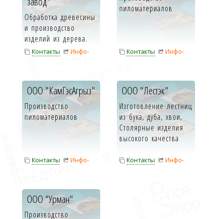
завод"
пиломатериалов
Обработка древесины
и производство
изделий из дерева.
Контакты
Инфо-
Контакты
Инфо-
карта
карта
ООО "КамГэсАгрыз"
ООО "Лестэк"
Производство
Изготовление лестниц
пиломатериалов
из бука, дуба, хвои,
Столярные изделия
высокого качества
Контакты
Инфо-
Контакты
Инфо-
карта
карта
ООО "Урман"
Производство