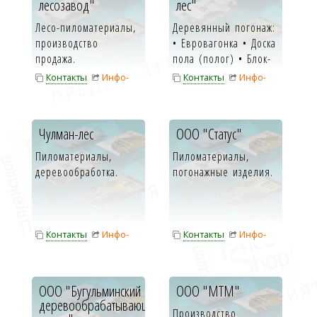
лесозавод"
лес"
Лесо-пиломатериалы,
Деревянный погонаж:
производство
• Евровагонка • Доска
продажа.
пола (полог) • Блок-
Хаус • Налични...
Контакты
Инфо-
Контакты
Инфо-
карта
карта
Чулман-лес
ООО "Статус"
Пиломатериалы,
Пиломатериалы,
деревообработка.
погонажные изделия.
Контакты
Инфо-
Контакты
Инфо-
карта
карта
ООО "Бугульминский
ООО "МТМ"
деревообрабатывающий
Производство