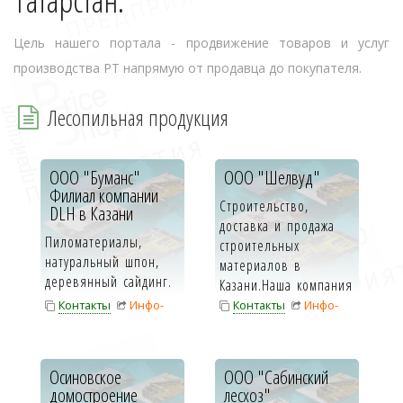
Татарстан.
Цель нашего портала - продвижение товаров и услуг
производства РТ напрямую от продавца до покупателя.
Лесопильная продукция
ООО "Буманс"
ООО "Шелвуд"
Филиал компании
Строительство,
DLH в Казани
доставка и продажа
Пиломатериалы,
строительных
натуральный шпон,
материалов в
деревянный сайдинг.
Казани.Наша компания
Мы рады
«Шеллвуд»
Контакты
Инфо-
Контакты
Инфо-
приветствовать вас на
занимаетс...
карта
карта
сайте DLH Group -...
Осиновское
ООО "Сабинский
домостроение
лесхоз"