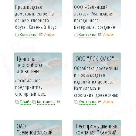
Производство
ООО «Сабинский
домокомплектов на
лесхоз» Реализация
основе клееного
посадочного
бруса. Клееный брус
материала, создание
— это современный
противоэрозионных
Контакты
Инфо-
Контакты
Инфо-
строительный ма...
защитных лесных ...
карта
карта
Центр по
ООО "ДСК КМК2"
переработке
Обработка древесины
древесины
и производство
Лесопильное
изделий из дерева.
предприятие,
Распиловка и
столярный цех,
строгание древесины;
производство
пропитка дре...
Прайс
Контакты
Контакты
Инфо-
евровагонки из липы,
Инфо-карта
карта
магазин строительных
матер...
ОАО
Лесопромышленная
"Зеленодольский
компания "Камский