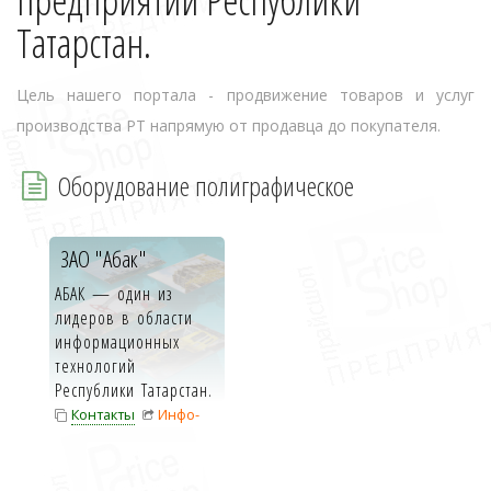
предприятий Республики
Татарстан.
Цель нашего портала - продвижение товаров и услуг
производства РТ напрямую от продавца до покупателя.
Оборудование полиграфическое
ЗАО "Абак"
АБАК — один из
лидеров в области
информационных
технологий
Республики Татарстан.
Клиентская база ком...
Контакты
Инфо-
карта