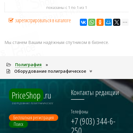
показаны с 1 по 1 из 1
зарегистрироваться в каталоге
Мы станем Вашим надёжным спутником в бизнесе.
Полигpафия
»
Оборудование полиграфическое
Контакты редакции
PriceShop
.ru
ОБОРУДОВАНИЕ ПОЛИГРАФИЧЕСКОЕ
Телефоны
Бесплатная регистрация
+7 (903) 344-6-
Поиск
250