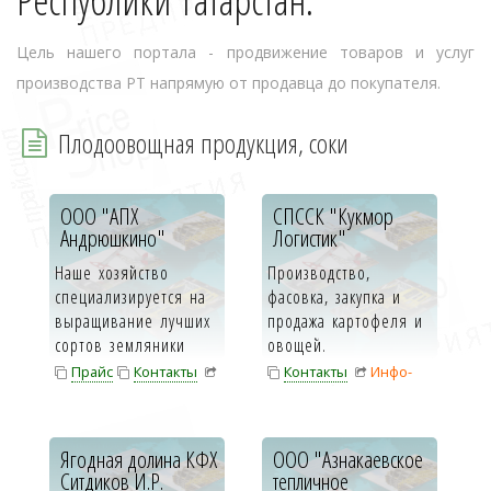
Республики Татарстан.
Цель нашего портала - продвижение товаров и услуг
производства РТ напрямую от продавца до покупателя.
Плодоовощная продукция, соки
ООО "АПХ
СПССК "Кукмор
Андрюшкино"
Логистик"
Наше хозяйство
Производство,
специализируется на
фасовка, закупка и
выращивание лучших
продажа картофеля и
сортов земляники
овощей.
садовой (клубники),
Прайс
Контакты
Контакты
Инфо-
малины, с...
Инфо-карта
карта
Ягодная долина КФХ
ООО "Азнакаевское
Ситдиков И.Р.
тепличное