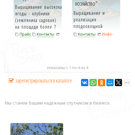
хозяйство"
Выращивание высококачественной
Выращивание и
ягоды - клубники
реализация
(земляника садовая)
плодоовощной
на площади более 7
продукции.
гек...
Прайс
Контакты
Контакты
Инфо-
Инфо-карта
карта
показаны с 1 по 4 из 4
зарегистрироваться в каталоге
Мы станем Вашим надёжным спутником в бизнесе.