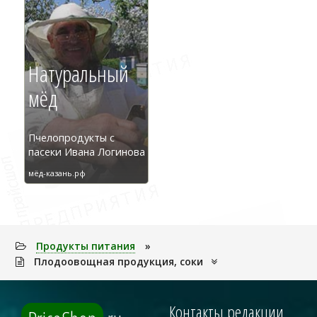
Натуральный
мёд
Пчелопродукты с
пасеки Ивана Логинова
мёд-казань.рф
Продукты питания
»
Плодоовощная продукция, соки
Контакты редакции