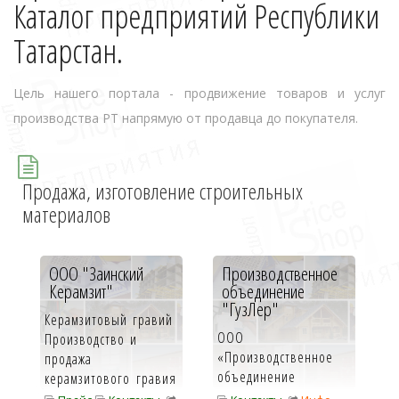
Каталог предприятий Республики
Татарстан.
Цель нашего портала - продвижение товаров и услуг
производства РТ напрямую от продавца до покупателя.
Продажа, изготовление строительных
материалов
ООО "Заинский
Производственное
Керамзит"
объединение
"ГузЛер"
Керамзитовый гравий
ООО
Производство и
«Производственное
продажа
объединение
керамзитового гравия
«Гузлер» является
Заинский керамзитный