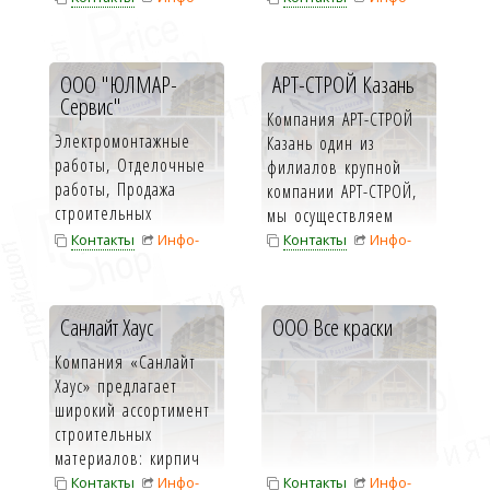
Нержавеющий и ц...
карта
карта
ООО "ЮЛМАР-
АРТ-СТРОЙ Казань
Сервис"
Компания АРТ-СТРОЙ
Электромонтажные
Казань один из
работы, Отделочные
филиалов крупной
работы, Продажа
компании АРТ-СТРОЙ,
строительных
мы осуществляем
материалов.
поставки стро...
Контакты
Инфо-
Контакты
Инфо-
карта
карта
Санлайт Хаус
ООО Все краски
Компания «Санлайт
Хаус» предлагает
широкий ассортимент
строительных
материалов: кирпич
(облицовочный...
Контакты
Инфо-
Контакты
Инфо-