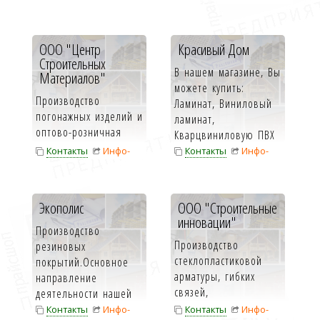
материалы. Добро
полимерных по...
Инфо-карта
карта
пожаловать на сайт
комп...
ООО "Центр
Красивый Дом
Строительных
В нашем магазине, Вы
Материалов"
можете купить:
Производство
Ламинат, Виниловый
погонажных изделий и
ламинат,
оптово-розничная
Кварцвиниловую ПВХ
торговля
плитку, Паркетную...
Контакты
Инфо-
Контакты
Инфо-
строительно-
карта
карта
отделочными
материалами: • &...
Экополис
ООО "Строительные
инновации"
Производство
Производство
резиновых
стеклопластиковой
покрытий.Основное
арматуры, гибких
направление
связей,
деятельности нашей
стеклопластиковой
компании это укладка
Контакты
Инфо-
Контакты
Инфо-