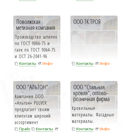
карта
карта
Поволжская
ООО ТК ТРОЯ
метизная компания
Производство шпилек
по ГОСТ 9066-75 и
гаек по ГОСТ 9064-75
и ОСТ 26-2041-96
Контакты
Инфо-
Контакты
Инфо-
карта
карта
ООО "АЛЬТОН"
ООО "Стальная
кровля", оптово-
Компания ООО
розничная фирма
«Альтон» PULVER
Кровельные
предлагает своим
материалы. Фасадные
клиентам широкий
материалы.
ассортимент
Гидроизоляционные
современных
Прайс
Контакты
Контакты
Инфо-