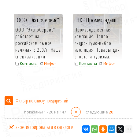
композитной сетки.
монолит...
карта
карта
ООО "ЭкспоСервис"
ПК "Промвкладыш"
ООО "ЭкспоСервис"
Производственная
работает на
компания. Тепло-
российском рынке
гидро-шумо-вибро
начиная с 2007г. Наша
изоляция. Товары для
специализация -
спорта и туризма.
произ...
Контакты
Инфо-
Контакты
Инфо-
карта
карта
Фильтр по списку предприятий
показаны 1 -
20
из 147
следующие
20
зарегистрироваться в каталоге