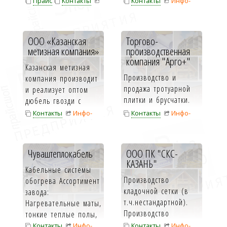
Прайс
Контакты
Контакты
Инфо-
производителем
завод ре...
Инфо-карта
карта
фасадных
термопанелей для
ООО «Казанская
Торгово-
наружно...
метизная компания»
производственная
компания "Арго+"
Казанская метизная
Производство и
компания производит
продажа тротуарной
и реализует оптом
плитки и брусчатки.
дюбель гвозди с
увеличенной
Контакты
Инфо-
Контакты
Инфо-
распорной зоно...
карта
карта
Чуваштеплокабель
ООО ПК "СКС-
КАЗАНЬ"
Кабельные системы
Производство
обогрева Ассортимент
кладочной сетки (в
завода:
т.ч.нестандартной).
Нагревательные маты,
Производство
тонкие теплые полы,
металлоконструкций.
теплый пол ...
Контакты
Инфо-
Контакты
Инфо-