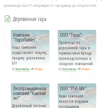
производства РТ напрямую от продавца до покупателя.
Деревянная тара
Компания
ООО "Герас"
"ЕвроПаллет"
Производство
Наша компания
деревянной тары и
осуществляет покупку,
термовставок.Аренда
продажу деревянных
производственных и
Б/У
складских помещений.
поддонов, паллет иевр...
Контакты
Инфо-
Контакты
Инфо-
карта
карта
Лесопромышленная
ООО "РТИ-МК"
компания "Камский
Наша компания
лес"
является ведущим
Деревянный погонаж:
поставщиком