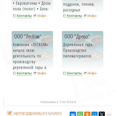
• Евровагонка • Доска
поддонов, пленки,
пола (полог) • Блок-
расходных
Хаус • Налични...
материалов.
Контакты
Инфо-
Контакты
Инфо-
карта
карта
ООО "ЛесКом"
ООО "Древо"
Компания «ЛЕСКОМ»
Деревянная тара.
начала свою
Производство
деятельность по
пиломатериалов.
производству
деревянной тары в
1994 году и...
Контакты
Инфо-
Контакты
Инфо-
карта
карта
показаны с 1 по 6 из 6
зарегистрироваться в каталоге