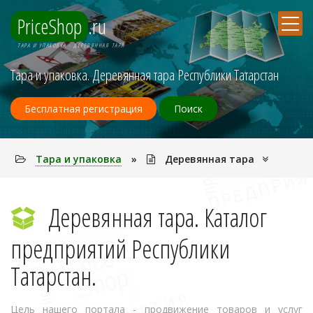
PriceShop
.ru
ТАРА И УПАКОВКА - ДЕРЕВЯННАЯ ТАРА
Тара и упаковка. Деревянная тара Республики Татарстан
Бесплатная регистрация
Поиск
Тара и упаковка
»
Деревянная тара
Деревянная тара. Каталог
предприятий Республики
Татарстан.
Цель нашего портала - продвижение товаров и услуг