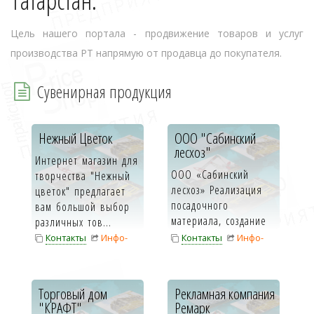
Татарстан.
Цель нашего портала - продвижение товаров и услуг
производства РТ напрямую от продавца до покупателя.
Сувенирная продукция
Нежный Цветок
ООО "Сабинский
лесхоз"
Интернет магазин для
ООО «Сабинский
творчества "Нежный
лесхоз» Реализация
цветок" предлагает
посадочного
вам большой выбор
материала, создание
различных тов...
противоэрозионных
Контакты
Инфо-
Контакты
Инфо-
защитных лесных ...
карта
карта
Торговый дом
Рекламная компания
"КРАФТ"
Ремарк