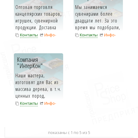
Оптовая торговля
Мы занимаемся
канцелярских товаров,
сувенирами более
игрушек, сувенирной
двадцати лет. За это
продукции. Доставка
время мы подобрали,
до покупателя
персонализировали и
Контакты
Инфо-
Контакты
Инфо-
беспла...
поставил...
карта
карта
Компания
"ИнтерКон"
Наши мастера,
изготовят для Вас из
массива дерева, в т.ч.
ценных пород,
сувенирную и
Контакты
Инфо-
упаковочную про...
карта
показаны с 1 по 5 из 5