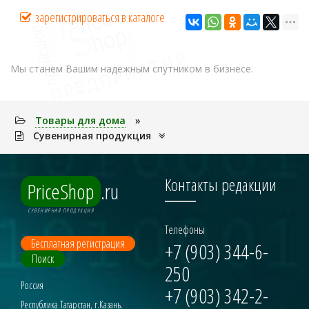
зарегистрироваться в каталоге
Мы станем Вашим надёжным спутником в бизнесе.
Товары для дома
»
Сувенирная продукция
Контакты редакции
PriceShop
.ru
СУВЕНИРНАЯ ПРОДУКЦИЯ
Телефоны
Бесплатная регистрация
+7 (903) 344-6-
Поиск
250
Россия
+7 (903) 342-2-
Республика Татарстан, г.Казань.