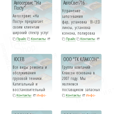
Автосервис "На
АвтоСвет716
Посту"
Устранение
Автосервис «На
запотевания
Посту» предлагает
фар, установка BI-LED
своим клиентам
линзы, установка
широкий спектр услуг
ксенона, полировка
по ремонту и
стекла ф...
Прайс
Контакты
Прайс
Контакты
обслуживанию. Ремо...
Инфо-карта
Инфо-карта
ЮСЕВ
ООО "ГК КЛАКСОН"
Все виды ремонта и
Группа компаний
обслуживания
Клаксон основана в
грузовой техники.
2007 году. Мы
Капитальный и
являемся
восстановительный
поставщиком запасных
ремонт, техническо...
частей для
Контакты
Инфо-
Контакты
Инфо-
спецтехник...
карта
карта