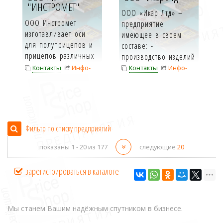
"ИНСТРОМЕТ"
ООО «Икар Лтд» –
ООО Инстромет
предприятие
изготавливает оси
имеющее в своем
для полуприцепов и
составе: -
прицепов различных
производство изделий
модификаций, в том
из интегрального
Контакты
Инфо-
Контакты
Инфо-
числе повыш...
пено...
карта
карта
Фильтр по списку предприятий
показаны 1 -
20
из 177
следующие
20
зарегистрироваться в каталоге
Мы станем Вашим надёжным спутником в бизнесе.