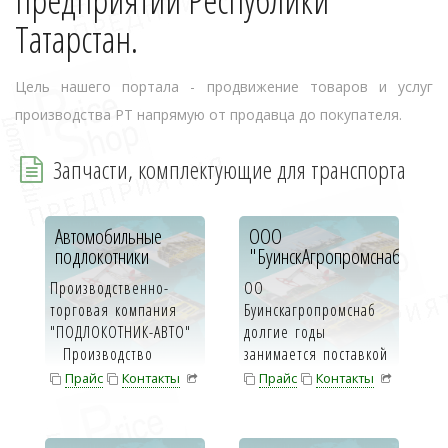
предприятий Республики
Татарстан.
Цель нашего портала - продвижение товаров и услуг
производства РТ напрямую от продавца до покупателя.
Запчасти, комплектующие для транспорта
Автомобильные
ООО
подлокотники
"БуинскАгропромснаб"
Производственно-
ОО
торговая компания
Буинскагропромснаб
"ПОДЛОКОТНИК-АВТО"
долгие годы
Производство
занимается поставкой
подлокотников п...
товаров
Прайс
Контакты
Прайс
Контакты
производственно-
Инфо-карта
Инфо-карта
технического
назначен...