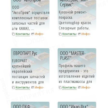
Сервис"
ООО
Кузовной ремонт-
"АвтоПром" осуществляет
покраска.
комплексные поставки
Цветоподбор красок.
запасных частей для
Слесарные работы.
а/м КАМАЗ, ...
Ремонт ходовой-
Контакты
Инфо-
Контакты
Инфо-
тормозных систем.
карта
карта
Авт...
ЕВРОПАРТ Рус
ООО "MASTER-
PLAST"
EUROPART -
Профиль нашего
крупнейший
предприятия - это
европейский
изготовление изделий
поставщик запчастей
из пластмамассы для
и инструментов для
грузовых и легковых
ремонта и
Контакты
Инфо-
Контакты
Инфо-
автомо...
эксплуатации тран...
карта
карта
ООО ПКФ
ООО "Икар Лтд"