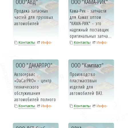
ООО"АВД"
ООО "КАМА-РИК"
Продажа запасных
Кама-Рик - запчасти
частей для грузовых
для Камаз оптом
автомобилей
"КАМА-РИК" - это
надежный поставщик
оригинальных запча...
Контакты
Инфо-
Контакты
Инфо-
карта
карта
ООО "ДАКАРПРО"
ООО "Кампласт"
Автосервис
Производство
«DaCarPRO» - центр
пластмассовых
технического
изделий для
обслуживания
автомобилей ВАЗ.
автомобилей полного
цикла, с опытом
Контакты
Инфо-
Контакты
Инфо-
работы б...
карта
карта