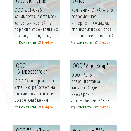
ООО ДСТ-Снаб
ORKA
ООО ДСТ-Снаб
Компания ОРКА – это
занимается поставкой
современная
запасных частей на
интернет-площадка,
дорожно-строительную
специализирующаяся
технику: грейдеры,
на продаже запчастей
экскава...
для ...
Контакты
Инфо-
Контакты
Инфо-
карта
карта
ООО
ООО "Авто-Кедр"
"Универсалторг"
ООО "Авто-
ООО "Универсалторг"
Кедр" поставка
успешно работает на
запчастей для
российском рынке в
иномарок и
сфере снабжения
автомобилей ВАЗ. В
сельхозпредприя...
нашем каталоге м...
Контакты
Инфо-
Контакты
Инфо-
карта
карта
ООО "АвтоПром"
Автосервис "АМ-