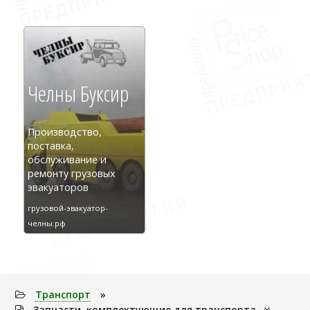
Челны Буксир
Производство,
поставка,
обслуживание и
ремонту грузовых
эвакуаторов
грузовой-эвакуатор-
челны.рф
Транспорт
»
Запчасти, комплектующие для транспорта