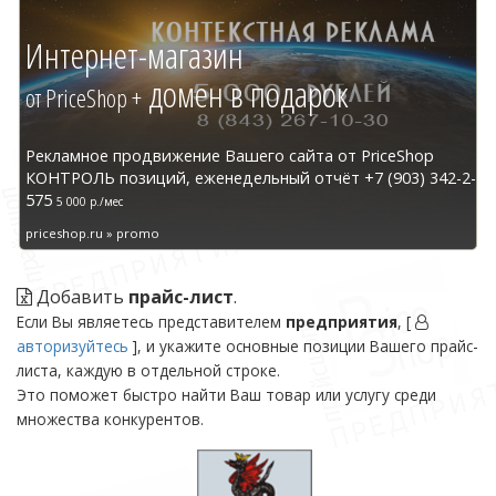
Интернет-магазин
домен в подарок
от PriceShop +
Рекламное продвижение Вашего сайта от PriceShop
КОНТРОЛЬ позиций, еженедельный отчёт +7 (903) 342-2-
575
5 000 р./мес
priceshop.ru » promo
Добавить
прайс-лист
.
Если Вы являетесь представителем
предприятия
, [
авторизуйтесь
], и укажите основные позиции Вашего прайс-
листа, каждую в отдельной строке.
Это поможет быстро найти Ваш товар или услугу среди
множества конкурентов.