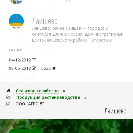
Лаишево
Лаишево, ранее Лаишев — город (с 9
сентября 2004) в России, административный
центр Лаишевского района Татарстана.
статистика
04-12-2012
08-06-2018
5636
Сельское хозяйство
»
Продукция растениеводства
»
ООО "АГРО 5"
Лаишево