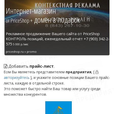
Интернет-магазин
домен в подарок
от PriceShop +
Рекламное продвижение Вашего сайта от PriceShop
КОНТРОЛЬ позиций, еженедельный отчёт +7 (903) 342-2-
575
5 000 р./мес
priceshop.ru » promo
Добавить
прайс-лист
.
Если Вы являетесь представителем
предприятия
, [
авторизуйтесь
], и укажите основные позиции Вашего прайс-
листа, каждую в отдельной строке.
Это поможет быстро найти Ваш товар или услугу среди
множества конкурентов.