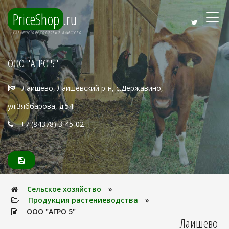
PriceShop
.ru
КАТАЛОГ ПРЕДПРИЯТИЙ ЛАИШЕВО
ООО "АГРО 5"
Лаишево, Лаишевский р-н, с.Державино,
ул.Зяббарова, д.54
+7 (84378) 3-45-02
Сельское хозяйство
»
Продукция растениеводства
»
ООО "АГРО 5"
Лаишево