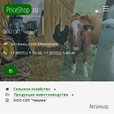
PriceShop
.ru
КАТАЛОГ ПРЕДПРИЯТИЙ АКТАНЫША
ООО СХП "Чишма"
Актаныш, село Миннярово
+7 (85552) 5-80-00, +7 (85552) 5-80-40
Сельское хозяйство
»
Продукция животноводства
»
ООО СХП "Чишма"
Актаныш