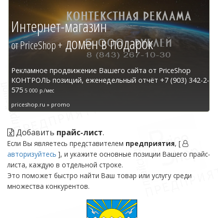
Интернет-магазин
домен в подарок
от PriceShop +
Рекламное продвижение Вашего сайта от PriceShop
КОНТРОЛЬ позиций, еженедельный отчёт +7 (903) 342-2-
575
5 000 р./мес
priceshop.ru » promo
Добавить
прайс-лист
.
Если Вы являетесь представителем
предприятия
, [
авторизуйтесь
], и укажите основные позиции Вашего прайс-
листа, каждую в отдельной строке.
Это поможет быстро найти Ваш товар или услугу среди
множества конкурентов.