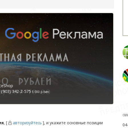
ceShop
(903) 342-2-575
5 000 р./мес
стат
ия
, [
авторизуйтесь
], и укажите основные позиции
04