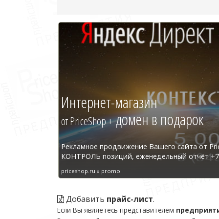
Интернет-магазин
домен в подарок
от PriceShop +
Рекламное продвижение Вашего сайта от Pri
КОНТРОЛЬ позиций, еженедельный отчёт +7 
priceshop.ru » promo
Добавить
прайс-лист
.
Если Вы являетесь представителем
предприят