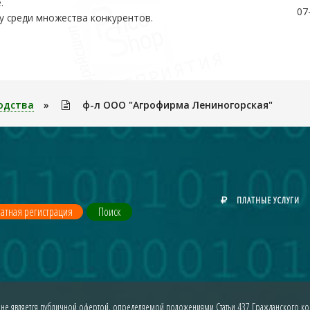
.
07
у среди множества конкурентов.
одства
»
ф-л ООО "Агрофирма Лениногорская"
ПЛАТНЫЕ УСЛУГИ
атная регистрация
Поиск
 не является публичной офертой, определяемой положениями Статьи 437 Гражданского код