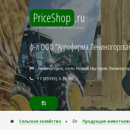
PriceShop
.ru
КАТАЛОГ ПРЕДПРИЯТИЙ ЛЕНИНОГОРСКА
ф-л ООО "Агрофирма Лениногорска
Лениногорск, село Новый Иштеряк Лениногор
+7 (85595) 3-35-99
Сельское хозяйство
»
Продукция животнов