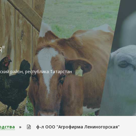
я"
ский район, республика Татарстан
одства
»
ф-л ООО "Агрофирма Лениногорская"