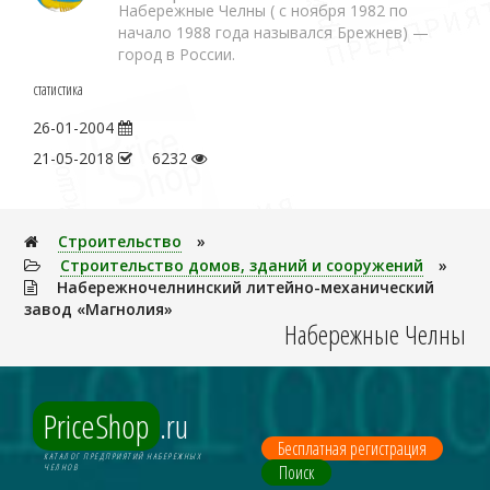
Набережные Челны ( с ноября 1982 по
начало 1988 года назывался Брежнев) —
город в России.
статистика
26-01-2004
21-05-2018
6232
Строительство
»
Строительство домов, зданий и сооружений
»
Набережночелнинский литейно-механический
завод «Магнолия»
Набережные Челны
PriceShop
.ru
Бесплатная регистрация
КАТАЛОГ ПРЕДПРИЯТИЙ НАБЕРЕЖНЫХ
Поиск
ЧЕЛНОВ