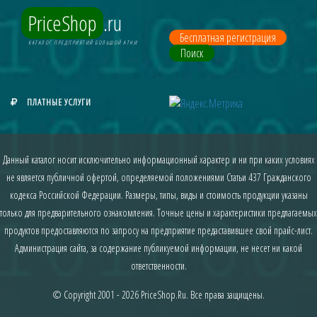
PriceShop
.ru
Бесплатная регистрация
КАТАЛОГ ПРЕДПРИЯТИЙ БОЛЬШОЙ АТНИ
Поиск
ПЛАТНЫЕ УСЛУГИ
Данный каталог носит исключительно информационный характер и ни при каких условиях
не является публичной офертой, определяемой положениями Статьи 437 Гражданского
кодекса Российской Федерации. Размеры, типы, виды и стоимость продукции указаны
только для предварительного ознакомления. Точные цены и характеристики предлагаемых
продуктов предоставляются по запросу на предприятие предаставившее свой прайс-лист.
Администрация сайта, за содержание публикуемой информации, не несет ни какой
ответственности.
© Copyright 2001 - 2026
PriceShop.Ru
. Все права защищены.