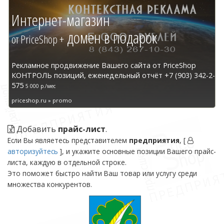
Интернет-магазин
домен в подарок
от PriceShop +
Рекламное продвижение Вашего сайта от PriceShop
КОНТРОЛЬ позиций, еженедельный отчёт +7 (903) 342-2-
575
5 000 р./мес
priceshop.ru » promo
Добавить
прайс-лист
.
Если Вы являетесь представителем
предприятия
, [
авторизуйтесь
], и укажите основные позиции Вашего прайс-
листа, каждую в отдельной строке.
Это поможет быстро найти Ваш товар или услугу среди
множества конкурентов.