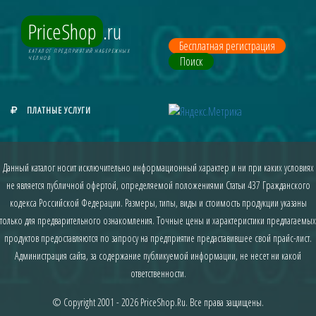
PriceShop
.ru
Бесплатная регистрация
КАТАЛОГ ПРЕДПРИЯТИЙ НАБЕРЕЖНЫХ
Поиск
ЧЕЛНОВ
ПЛАТНЫЕ УСЛУГИ
Данный каталог носит исключительно информационный характер и ни при каких условиях
не является публичной офертой, определяемой положениями Статьи 437 Гражданского
кодекса Российской Федерации. Размеры, типы, виды и стоимость продукции указаны
только для предварительного ознакомления. Точные цены и характеристики предлагаемых
продуктов предоставляются по запросу на предприятие предаставившее свой прайс-лист.
Администрация сайта, за содержание публикуемой информации, не несет ни какой
ответственности.
© Copyright 2001 - 2026
PriceShop.Ru
. Все права защищены.