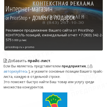
Интернет-магазин
домен в подарок
от PriceShop +
Рекламное продвижение Вашего сайта от PriceShop
КОНТРОЛЬ позиций, еженедельный отчёт +7 (903) 342-2-
575
5 000 р./мес
priceshop.ru » promo
Добавить
прайс-лист
.
Если Вы являетесь представителем
предприятия
, [
авторизуйтесь
], и укажите основные позиции Вашего прайс-
листа, каждую в отдельной строке.
Это поможет быстро найти Ваш товар или услугу среди
множества конкурентов.