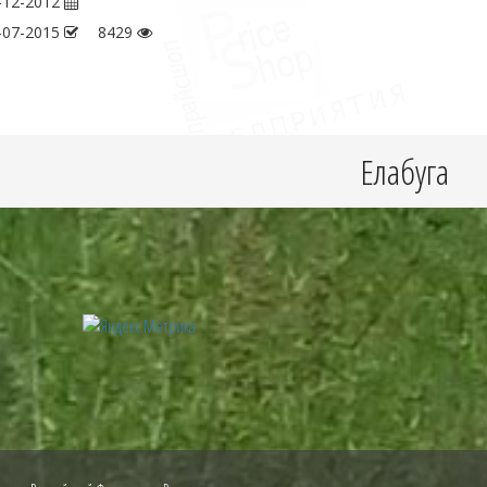
-12-2012
-07-2015
8429
Елабуга