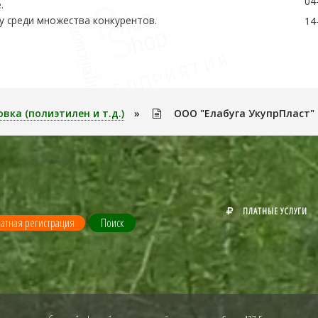
04
.
у среди множества конкурентов.
14
вка (полиэтилен и т.д.)
»
ООО "Елабуга УкупрПласт"
ПЛАТНЫЕ УСЛУГИ
атная регистрация
Поиск