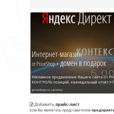
Интернет-магазин
домен в подарок
от PriceShop +
Рекламное продвижение Вашего сайта от Pri
КОНТРОЛЬ позиций, еженедельный отчёт +7 
priceshop.ru » promo
Добавить
прайс-лист
.
Если Вы являетесь представителем
предприят