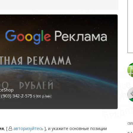
ceShop
(903) 342-2-575
5 000 р./мес
стат
ия
, [
авторизуйтесь
], и укажите основные позиции