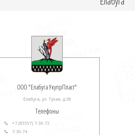
Елабуга
.
ООО "Елабуга УкупрПласт"
Елабуга, ул. Тукая, д.38
Телефоны
+7 (85557) 7-30-72
7-30-74