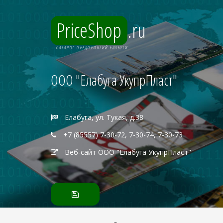
PriceShop
.ru
КАТАЛОГ ПРЕДПРИЯТИЙ ЕЛАБУГИ
ООО "Елабуга УкупрПласт"
Елабуга, ул. Тукая, д.38
+7 (85557) 7-30-72, 7-30-74, 7-30-73
Веб-сайт ООО "Елабуга УкупрПласт"