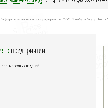
вка (полиэтилен и т.д.)
»
ООО "Елабуга УкупрПласт"
Информационная карта предприятия ООО "Елабуга УкупрПласт"
я о
предприятии
пластмассовых изделий.