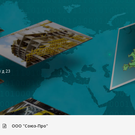
 д 23
ООО "Союз-Про"