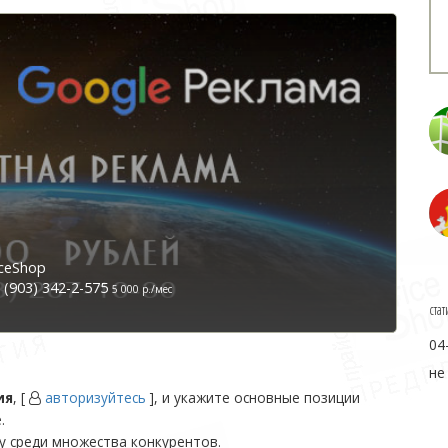
ceShop
(903) 342-2-575
5 000 р./мес
стат
04
не
ия
, [
авторизуйтесь
], и укажите основные позиции
.
у среди множества конкурентов.