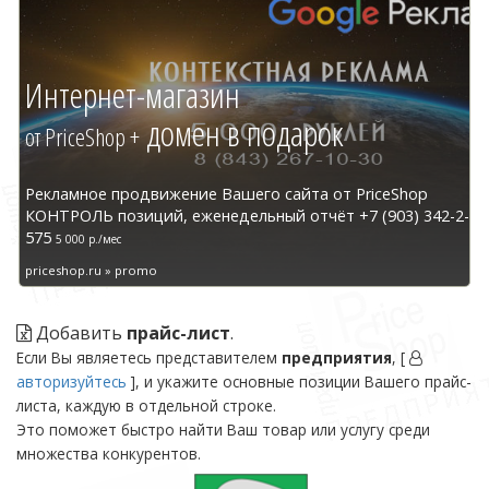
Интернет-магазин
домен в подарок
от PriceShop +
Рекламное продвижение Вашего сайта от PriceShop
КОНТРОЛЬ позиций, еженедельный отчёт +7 (903) 342-2-
575
5 000 р./мес
priceshop.ru » promo
Добавить
прайс-лист
.
Если Вы являетесь представителем
предприятия
, [
авторизуйтесь
], и укажите основные позиции Вашего прайс-
листа, каждую в отдельной строке.
Это поможет быстро найти Ваш товар или услугу среди
множества конкурентов.