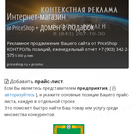
Интернет-магазин
домен в подарок
от PriceShop +
Рекламное продвижение Вашего сайта от PriceShop
КОНТРОЛЬ позиций, еженедельный отчёт +7 (903) 342-2-
575
5 000 р./мес
priceshop.ru » promo
Добавить
прайс-лист
.
Если Вы являетесь представителем
предприятия
, [
авторизуйтесь
], и укажите основные позиции Вашего прайс-
листа, каждую в отдельной строке.
Это поможет быстро найти Ваш товар или услугу среди
множества конкурентов.