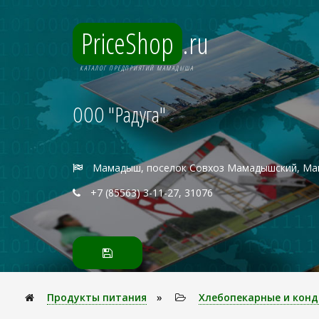
PriceShop
.ru
КАТАЛОГ ПРЕДПРИЯТИЙ МАМАДЫША
ООО "Радуга"
Мамадыш, поселок Совхоз Мамадышский, Мам
+7 (85563) 3-11-27, 31076
Продукты питания
»
Хлебопекарные и конд