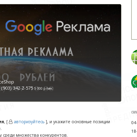
ceShop
(903) 342-2-575
5 000 р./мес
стат
ия
, [
авторизуйтесь
], и укажите основные позиции
04
.
18
у среди множества конкурентов.