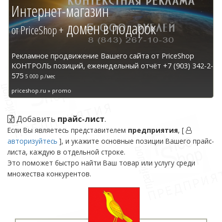
Интернет-магазин
домен в подарок
от PriceShop +
Рекламное продвижение Вашего сайта от PriceShop
КОНТРОЛЬ позиций, еженедельный отчёт +7 (903) 342-2-
575
5 000 р./мес
priceshop.ru » promo
Добавить
прайс-лист
.
Если Вы являетесь представителем
предприятия
, [
авторизуйтесь
], и укажите основные позиции Вашего прайс-
листа, каждую в отдельной строке.
Это поможет быстро найти Ваш товар или услугу среди
множества конкурентов.