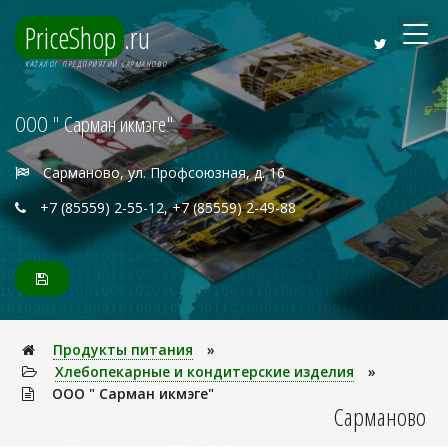
PriceShop
.ru
КАТАЛОГ ПРЕДПРИЯТИЙ САРМАНОВО
ООО " Сарман икмэге"
Сарманово, ул. Профсоюзная, д. 16
+7 (85559) 2-55-12, +7 (85559) 2-49-88
Продукты питания
»
Хлебопекарные и кондитерские изделия
»
ООО " Сарман икмэге"
Сарманово