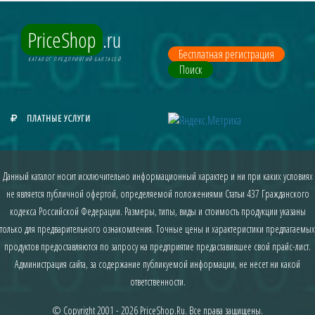
PriceShop
.ru
Бесплатная регистрация
КАТАЛОГ ПРЕДПРИЯТИЙ БАЛТАСЕЙ
Поиск
ПЛАТНЫЕ УСЛУГИ
Данный каталог носит исключительно информационный характер и ни при каких условиях
не является публичной офертой, определяемой положениями Статьи 437 Гражданского
кодекса Российской Федерации. Размеры, типы, виды и стоимость продукции указаны
только для предварительного ознакомления. Точные цены и характеристики предлагаемых
продуктов предоставляются по запросу на предприятие предаставившее свой прайс-лист.
Администрация сайта, за содержание публикуемой информации, не несет ни какой
ответственности.
© Copyright 2001 - 2026
PriceShop.Ru
. Все права защищены.