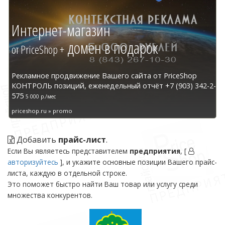
Интернет-магазин
домен в подарок
от PriceShop +
Рекламное продвижение Вашего сайта от PriceShop
КОНТРОЛЬ позиций, еженедельный отчёт +7 (903) 342-2-
575
5 000 р./мес
priceshop.ru » promo
Добавить
прайс-лист
.
Если Вы являетесь представителем
предприятия
, [
авторизуйтесь
], и укажите основные позиции Вашего прайс-
листа, каждую в отдельной строке.
Это поможет быстро найти Ваш товар или услугу среди
множества конкурентов.