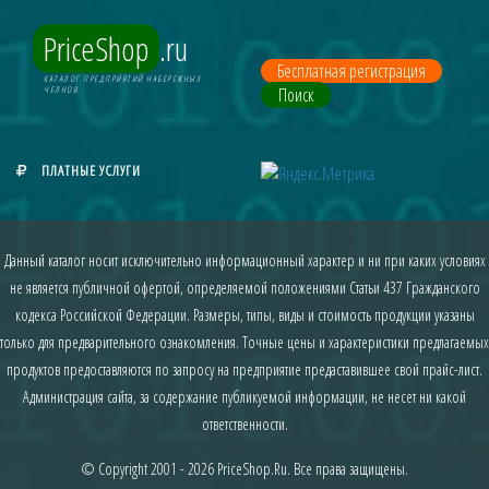
PriceShop
.ru
Бесплатная регистрация
КАТАЛОГ ПРЕДПРИЯТИЙ НАБЕРЕЖНЫХ
Поиск
ЧЕЛНОВ
ПЛАТНЫЕ УСЛУГИ
Данный каталог носит исключительно информационный характер и ни при каких условиях
не является публичной офертой, определяемой положениями Статьи 437 Гражданского
кодекса Российской Федерации. Размеры, типы, виды и стоимость продукции указаны
только для предварительного ознакомления. Точные цены и характеристики предлагаемых
продуктов предоставляются по запросу на предприятие предаставившее свой прайс-лист.
Администрация сайта, за содержание публикуемой информации, не несет ни какой
ответственности.
© Copyright 2001 - 2026
PriceShop.Ru
. Все права защищены.