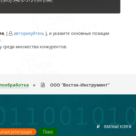
5 000 р./мес
ия
, [
авторизуйтесь
], и укажите основные позиции
.
у среди множества конкурентов.
лообработка
»
ООО "Восток-Инструмент"
ПЛАТНЫЕ УСЛУГИ
атная регистрация
Поиск