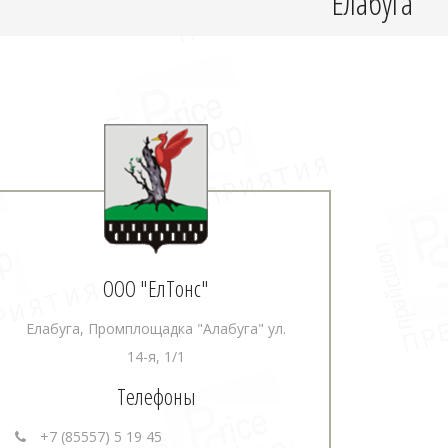
Елабуга
ООО "ЕлТонс"
Елабуга, Промплощадка "Алабуга" ул.
14-я, 1/1
Телефоны
+7 (85557) 5 19 45