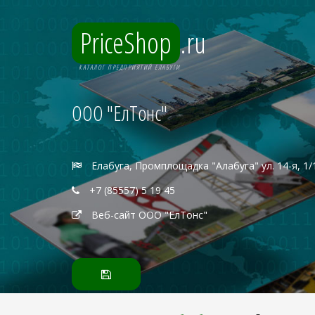
PriceShop
.ru
КАТАЛОГ ПРЕДПРИЯТИЙ ЕЛАБУГИ
ООО "ЕлТонс"
Елабуга, Промплощадка "Алабуга" ул. 14-я, 1/
+7 (85557) 5 19 45
Веб-сайт ООО "ЕлТонс"