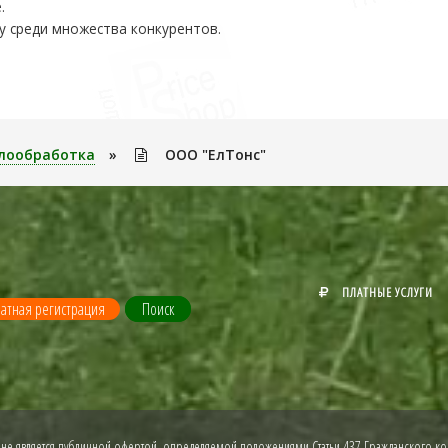
.
у среди множества конкурентов.
лообработка
»
ООО "ЕлТонс"
ПЛАТНЫЕ УСЛУГИ
атная регистрация
Поиск
 не является публичной офертой, определяемой положениями Статьи 437 Гражданского код