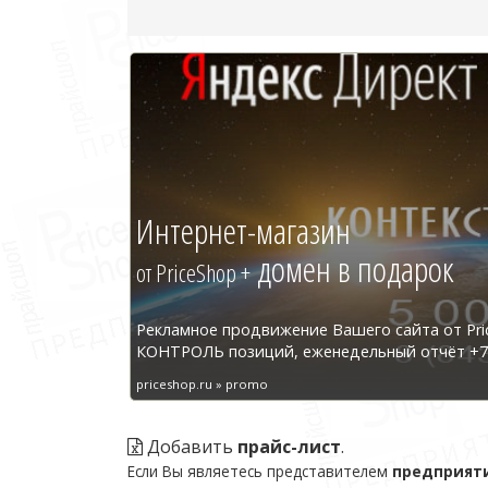
Интернет-магазин
домен в подарок
от PriceShop +
Рекламное продвижение Вашего сайта от Pri
КОНТРОЛЬ позиций, еженедельный отчёт +7 
priceshop.ru » promo
Добавить
прайс-лист
.
Если Вы являетесь представителем
предприят