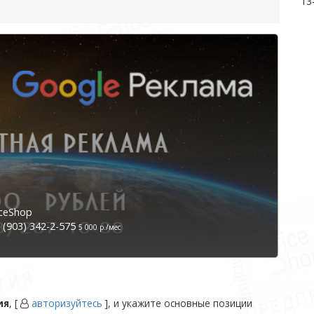
13
ceShop
(903) 342-2-575
5 000 р./мес
ия
, [
авторизуйтесь
], и укажите основные позиции