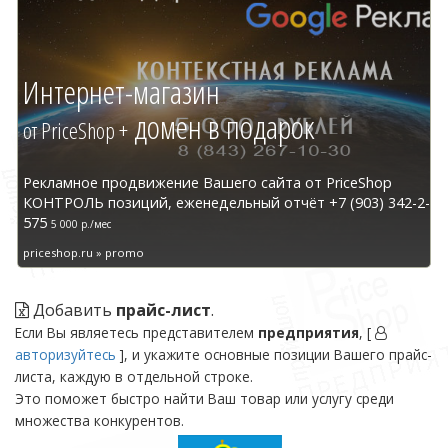
Интернет-магазин
домен в подарок
от PriceShop +
Рекламное продвижение Вашего сайта от PriceShop
КОНТРОЛЬ позиций, еженедельный отчёт +7 (903) 342-2-
575
5 000 р./мес
priceshop.ru » promo
Добавить
прайс-лист
.
Если Вы являетесь представителем
предприятия
, [
авторизуйтесь
], и укажите основные позиции Вашего прайс-
листа, каждую в отдельной строке.
Это поможет быстро найти Ваш товар или услугу среди
множества конкурентов.