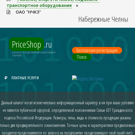
транспортное оборудование
»
ОАО "НЧКЗ"
Набережные Челны
PriceShop
.ru
Бесплатная регистрация
КАТАЛОГ ПРЕДПРИЯТИЙ НАБЕРЕЖНЫХ
Поиск
ЧЕЛНОВ
ПЛАТНЫЕ УСЛУГИ
Данный каталог носит исключительно информационный характер и ни при каких условиях
не является публичной офертой, определяемой положениями Статьи 437 Гражданского
кодекса Российской Федерации. Размеры, типы, виды и стоимость продукции указаны
только для предварительного ознакомления. Точные цены и характеристики предлагаемых
продуктов предоставляются по запросу на предприятие предаставившее свой прайс-лист.