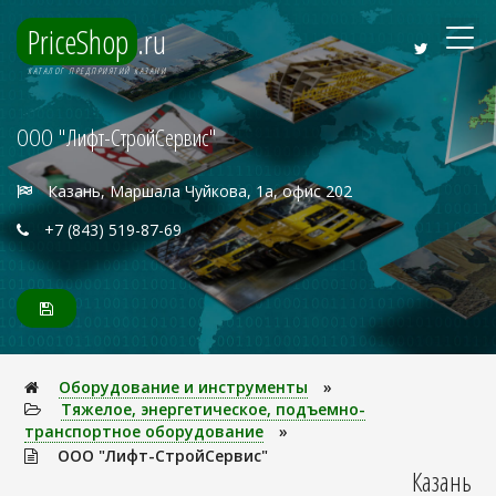
PriceShop
.ru
КАТАЛОГ ПРЕДПРИЯТИЙ КАЗАНИ
ООО "Лифт-СтройСервис"
Казань, Маршала Чуйкова, 1а, офис 202
+7 (843) 519-87-69
Оборудование и инструменты
»
Тяжелое, энеpгетическое, подъемно-
транспортное оборудование
»
ООО "Лифт-СтройСервис"
Казань