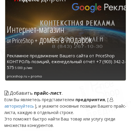
Интернет-магазин
домен в подарок
от PriceShop +
Рекламное продвижение Вашего сайта от PriceShop
КОНТРОЛЬ позиций, еженедельный отчёт +7 (903) 342-2-
575
5 000 р./мес
priceshop.ru » promo
Добавить
прайс-лист
.
Если Вы являетесь представителем
предприятия
, [
авторизуйтесь
], и укажите основные позиции Вашего прайс-
листа, каждую в отдельной строке.
Это поможет быстро найти Ваш товар или услугу среди
множества конкурентов.