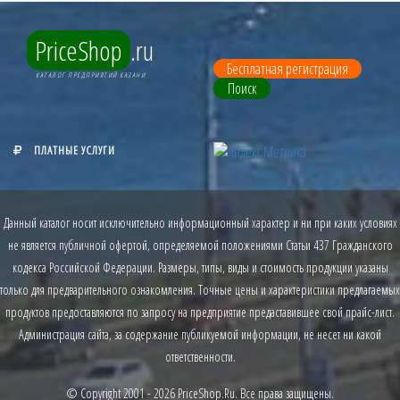
PriceShop
.ru
Бесплатная регистрация
КАТАЛОГ ПРЕДПРИЯТИЙ КАЗАНИ
Поиск
ПЛАТНЫЕ УСЛУГИ
Данный каталог носит исключительно информационный характер и ни при каких условиях
не является публичной офертой, определяемой положениями Статьи 437 Гражданского
кодекса Российской Федерации. Размеры, типы, виды и стоимость продукции указаны
только для предварительного ознакомления. Точные цены и характеристики предлагаемых
продуктов предоставляются по запросу на предприятие предаставившее свой прайс-лист.
Администрация сайта, за содержание публикуемой информации, не несет ни какой
ответственности.
© Copyright 2001 - 2026
PriceShop.Ru
. Все права защищены.