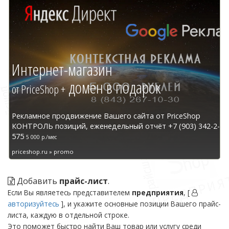
Интернет-магазин
домен в подарок
от PriceShop +
Рекламное продвижение Вашего сайта от PriceShop
КОНТРОЛЬ позиций, еженедельный отчёт +7 (903) 342-2-
575
5 000 р./мес
priceshop.ru » promo
Добавить
прайс-лист
.
Если Вы являетесь представителем
предприятия
, [
авторизуйтесь
], и укажите основные позиции Вашего прайс-
листа, каждую в отдельной строке.
Это поможет быстро найти Ваш товар или услугу среди