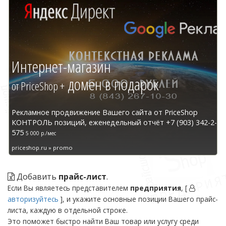
Интернет-магазин
домен в подарок
от PriceShop +
Рекламное продвижение Вашего сайта от PriceShop
КОНТРОЛЬ позиций, еженедельный отчёт +7 (903) 342-2-
575
5 000 р./мес
priceshop.ru » promo
Добавить
прайс-лист
.
Если Вы являетесь представителем
предприятия
, [
авторизуйтесь
], и укажите основные позиции Вашего прайс-
листа, каждую в отдельной строке.
Это поможет быстро найти Ваш товар или услугу среди