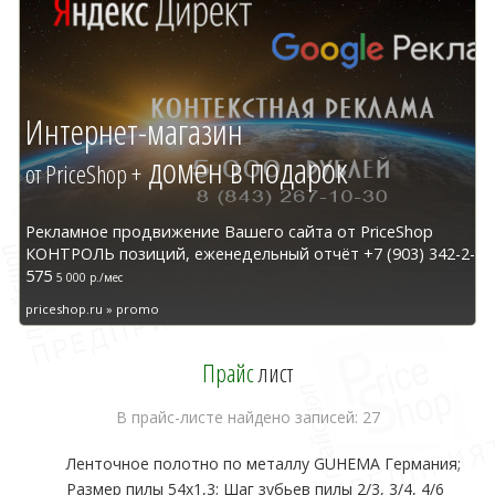
Интернет-магазин
домен в подарок
от PriceShop +
Рекламное продвижение Вашего сайта от PriceShop
КОНТРОЛЬ позиций, еженедельный отчёт +7 (903) 342-2-
575
5 000 р./мес
priceshop.ru » promo
Прайс
лист
В прайс-листе найдено записей: 27
Ленточное полотно по металлу GUHEMA Германия;
Размер пилы 54х1,3; Шаг зубьев пилы 2/3, 3/4, 4/6