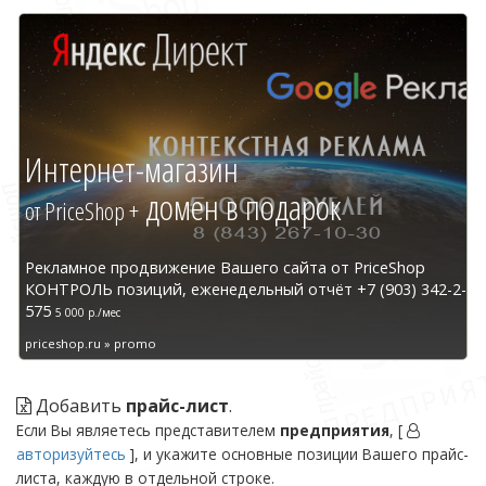
Интернет-магазин
домен в подарок
от PriceShop +
Рекламное продвижение Вашего сайта от PriceShop
КОНТРОЛЬ позиций, еженедельный отчёт +7 (903) 342-2-
575
5 000 р./мес
priceshop.ru » promo
Добавить
прайс-лист
.
Если Вы являетесь представителем
предприятия
, [
авторизуйтесь
], и укажите основные позиции Вашего прайс-
листа, каждую в отдельной строке.