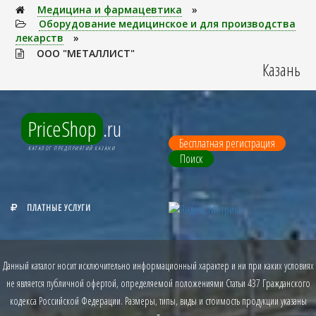
Медицина и фармацевтика
»
Оборудование медицинское и для производства
лекарств
»
ООО "МЕТАЛЛИСТ"
Казань
PriceShop
.ru
Бесплатная регистрация
КАТАЛОГ ПРЕДПРИЯТИЙ КАЗАНИ
Поиск
ПЛАТНЫЕ УСЛУГИ
Данный каталог носит исключительно информационный характер и ни при каких условиях
не является публичной офертой, определяемой положениями Статьи 437 Гражданского
кодекса Российской Федерации. Размеры, типы, виды и стоимость продукции указаны