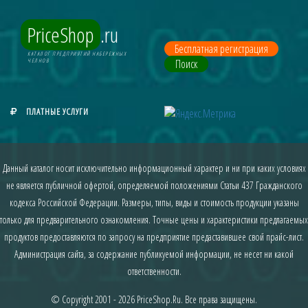
PriceShop
.ru
Бесплатная регистрация
КАТАЛОГ ПРЕДПРИЯТИЙ НАБЕРЕЖНЫХ
Поиск
ЧЕЛНОВ
ПЛАТНЫЕ УСЛУГИ
Данный каталог носит исключительно информационный характер и ни при каких условиях
не является публичной офертой, определяемой положениями Статьи 437 Гражданского
кодекса Российской Федерации. Размеры, типы, виды и стоимость продукции указаны
только для предварительного ознакомления. Точные цены и характеристики предлагаемых
продуктов предоставляются по запросу на предприятие предаставившее свой прайс-лист.
Администрация сайта, за содержание публикуемой информации, не несет ни какой
ответственности.
© Copyright 2001 - 2026
PriceShop.Ru
. Все права защищены.