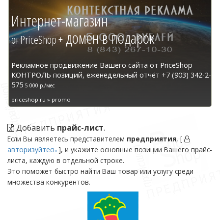
Интернет-магазин
домен в подарок
от PriceShop +
Рекламное продвижение Вашего сайта от PriceShop
КОНТРОЛЬ позиций, еженедельный отчёт +7 (903) 342-2-
575
5 000 р./мес
priceshop.ru » promo
Добавить
прайс-лист
.
Если Вы являетесь представителем
предприятия
, [
авторизуйтесь
], и укажите основные позиции Вашего прайс-
листа, каждую в отдельной строке.
Это поможет быстро найти Ваш товар или услугу среди
множества конкурентов.