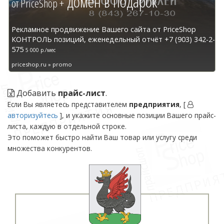
домен в подарок
от PriceShop +
Рекламное продвижение Вашего сайта от PriceShop
КОНТРОЛЬ позиций, еженедельный отчёт +7 (903) 342-2-
575
5 000 р./мес
priceshop.ru » promo
Добавить
прайс-лист
.
Если Вы являетесь представителем
предприятия
, [
авторизуйтесь
], и укажите основные позиции Вашего прайс-
листа, каждую в отдельной строке.
Это поможет быстро найти Ваш товар или услугу среди
множества конкурентов.