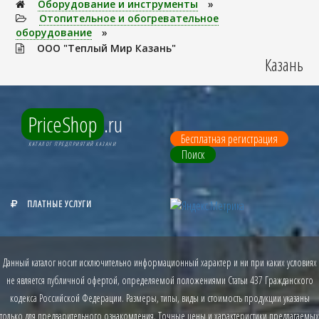
Оборудование и инструменты
»
Отопительное и обогревательное
оборудование
»
ООО "Теплый Мир Казань"
Казань
PriceShop
.ru
Бесплатная регистрация
КАТАЛОГ ПРЕДПРИЯТИЙ КАЗАНИ
Поиск
ПЛАТНЫЕ УСЛУГИ
Данный каталог носит исключительно информационный характер и ни при каких условиях
не является публичной офертой, определяемой положениями Статьи 437 Гражданского
кодекса Российской Федерации. Размеры, типы, виды и стоимость продукции указаны
только для предварительного ознакомления. Точные цены и характеристики предлагаемых