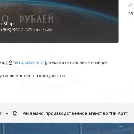
01
05
ceShop
(903) 342-2-575
5 000 р./мес
ия
, [
авторизуйтесь
], и укажите основные позиции
.
у среди множества конкурентов.
г
»
Рекламно-производственное агенство "Пи Арт"