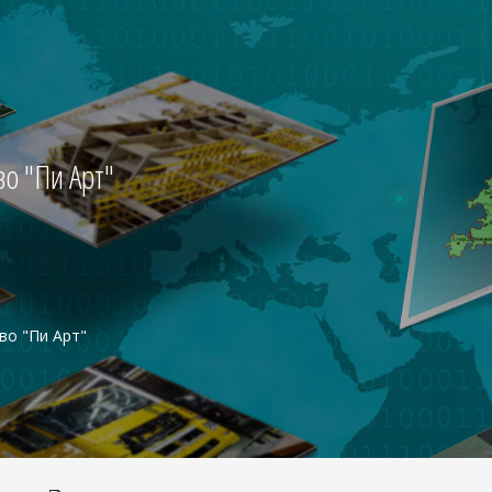
о "Пи Арт"
во "Пи Арт"