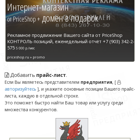
Интернет-магазин
домен в подарок
от PriceShop +
Рекламное продвижение Вашего сайта от PriceShop
КОНТРОЛЬ позиций, еженедельный отчёт +7 (903) 342-2-
575
5 000 р./мес
priceshop.ru » promo
Добавить
прайс-лист
.
Если Вы являетесь представителем
предприятия
, [
авторизуйтесь
], и укажите основные позиции Вашего прайс-
листа, каждую в отдельной строке.
Это поможет быстро найти Ваш товар или услугу среди
множества конкурентов.