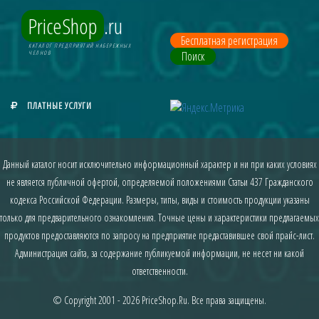
PriceShop
.ru
Бесплатная регистрация
КАТАЛОГ ПРЕДПРИЯТИЙ НАБЕРЕЖНЫХ
Поиск
ЧЕЛНОВ
ПЛАТНЫЕ УСЛУГИ
Данный каталог носит исключительно информационный характер и ни при каких условиях
не является публичной офертой, определяемой положениями Статьи 437 Гражданского
кодекса Российской Федерации. Размеры, типы, виды и стоимость продукции указаны
только для предварительного ознакомления. Точные цены и характеристики предлагаемых
продуктов предоставляются по запросу на предприятие предаставившее свой прайс-лист.
Администрация сайта, за содержание публикуемой информации, не несет ни какой
ответственности.
© Copyright 2001 - 2026
PriceShop.Ru
. Все права защищены.