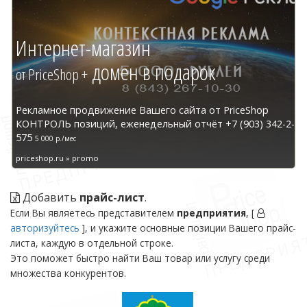
Интернет-магазин
домен в подарок
от PriceShop +
Рекламное продвижение Вашего сайта от PriceShop
КОНТРОЛЬ позиций, еженедельный отчёт +7 (903) 342-2-
575
5 000 р./мес
priceshop.ru » promo
Добавить
прайс-лист
.
Если Вы являетесь представителем
предприятия
, [
авторизуйтесь
], и укажите основные позиции Вашего прайс-
листа, каждую в отдельной строке.
Это поможет быстро найти Ваш товар или услугу среди
множества конкурентов.