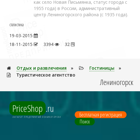
как село Новая Письмянка, статус города с
1955 года) в России, административный
центр Лениногорского района (с 1935 года).
статистика
19-03-2015
18-11-2015
3394
32
Отдых и развлечения
»
Гостиницы
»
Туристическое агентство
Лениногорск
PriceShop
.ru
Бесплатная регистрация
КАТАЛОГ ПРЕДПРИЯТИЙ ЛЕНИНОГОРСКА
Поиск