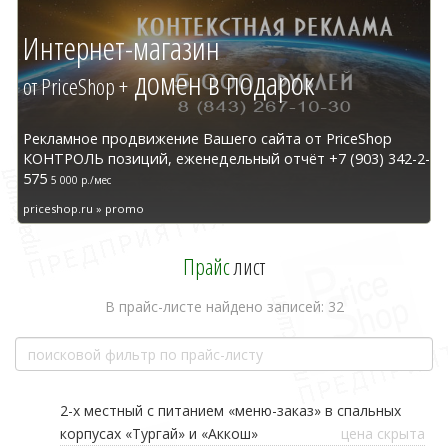
Интернет-магазин
домен в подарок
от PriceShop +
Рекламное продвижение Вашего сайта от PriceShop
КОНТРОЛЬ позиций, еженедельный отчёт +7 (903) 342-2-
575
5 000 р./мес
priceshop.ru » promo
Прайс
лист
В прайс-листе найдено записей: 32
2-х местный с питанием «меню-заказ» в спальных
корпусах «Тургай» и «Аккош»
цена скрыта