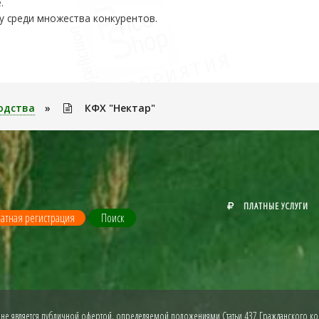
.
у среди множества конкурентов.
одства
»
КФХ "Нектар"
ПЛАТНЫЕ УСЛУГИ
атная регистрация
Поиск
 не является публичной офертой, определяемой положениями Статьи 437 Гражданского код