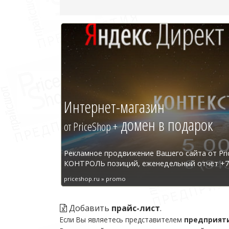
Интернет-магазин
домен в подарок
от PriceShop +
Рекламное продвижение Вашего сайта от Pri
КОНТРОЛЬ позиций, еженедельный отчёт +7 
priceshop.ru » promo
Добавить
прайс-лист
.
Если Вы являетесь представителем
предприят