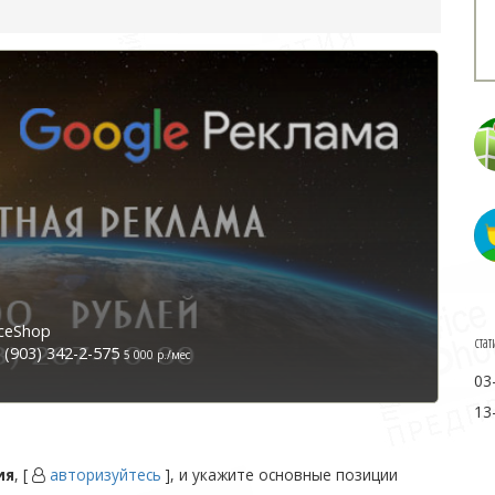
ceShop
стат
(903) 342-2-575
5 000 р./мес
03
13
ия
, [
авторизуйтесь
], и укажите основные позиции