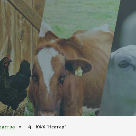
одства
»
КФХ "Нектар"