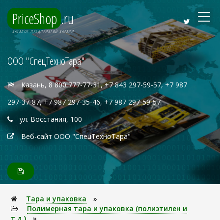
PriceShop
.ru
КАТАЛОГ ПРЕДПРИЯТИЙ КАЗАНИ
ООО "СпецТехноТара"
Казань, 8 800 777-77-31, +7 843 297-59-57, +7 987
297-37-87, +7 987 297-35-46, +7 987 297-59-57
ул. Восстания, 100
Веб-сайт ООО "СпецТехноТара"
Тара и упаковка
»
Полимерная тара и упаковка (полиэтилен и
т.д.)
»