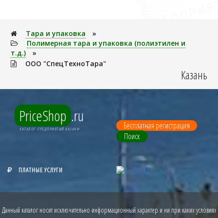
Тара и упаковка
»
Полимерная тара и упаковка (полиэтилен и
т.д.)
»
ООО "СпецТехноТара"
Казань
PriceShop
.ru
Бесплатная регистрация
КАТАЛОГ ПРЕДПРИЯТИЙ КАЗАНИ
Поиск
ПЛАТНЫЕ УСЛУГИ
Данный каталог носит исключительно информационный характер и ни при каких условиях