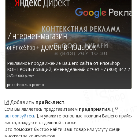
Интернет-магазин
домен в подарок
от PriceShop +
Рекламное продвижение Вашего сайта от PriceShop
КОНТРОЛЬ позиций, еженедельный отчёт +7 (903) 342-2-
575
5 000 р./мес
priceshop.ru » promo
Добавить
прайс-лист
.
Если Вы являетесь представителем
предприятия
, [
авторизуйтесь
], и укажите основные позиции Вашего прайс-
листа, каждую в отдельной строке.
Это поможет быстро найти Ваш товар или услугу среди
множества конкурентов.