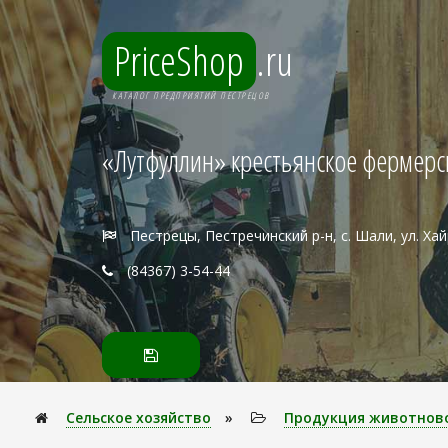
PriceShop
.ru
КАТАЛОГ ПРЕДПРИЯТИЙ ПЕСТРЕЦОВ
«Лутфуллин» крестьянское фермерс
Пестрецы, Пестречинский р-н, с. Шали, ул. Ха
(84367) 3-54-44
Сельское хозяйство
»
Продукция животнов