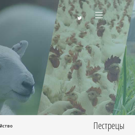
Пестрецы
яйство