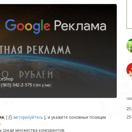
ceShop
(903) 342-2-575
5 000 р./мес
стат
25
25
ия
, [
авторизуйтесь
], и укажите основные позиции
.
у среди множества конкурентов.