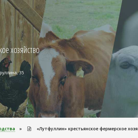
кое хозяйство
йруллина, 35
одства
»
«Лутфуллин» крестьянское фермерское хоз