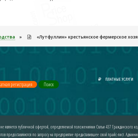
одства
»
«Лутфуллин» крестьянское фермерское хоз
ПЛАТНЫЕ УСЛУГИ
атная регистрация
Поиск
 не является публичной офертой, определяемой положениями Статьи 437 Гражданского код
ов предоставляются по запросу на предприятие предаставившее свой прайс-лист. Админист