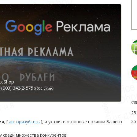
ceShop
(903) 342-2-575
5 000 р./мес
стат
25
25
ия
, [
авторизуйтесь
], и укажите основные позиции Вашего
у среди множества конкурентов.