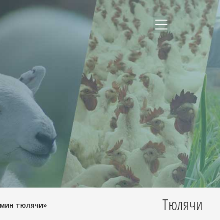
Тюлячи
амин тюлячи»