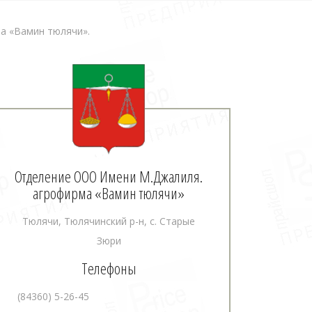
а «Вамин тюлячи».
Отделение ООО Имени М.Джалиля.
агрофирма «Вамин тюлячи»
Тюлячи, Тюлячинский р-н, с. Старые
Зюри
Телефоны
(84360) 5-26-45