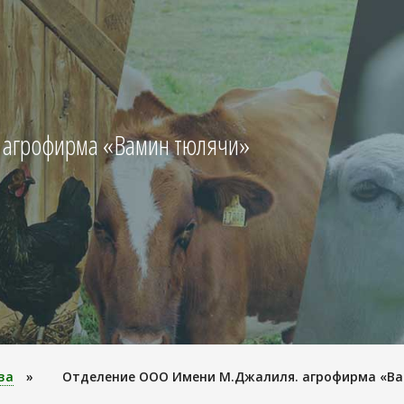
 агрофирма «Вамин тюлячи»
ва
»
Отделение ООО Имени М.Джалиля. агрофирма «В