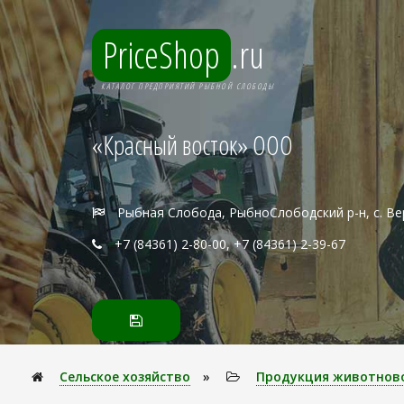
PriceShop
.ru
КАТАЛОГ ПРЕДПРИЯТИЙ РЫБНОЙ СЛОБОДЫ
«Красный восток» ООО
Рыбная Слобода, РыбноСлободский р-н, с. В
+7 (84361) 2-80-00, +7 (84361) 2-39-67
Сельское хозяйство
»
Продукция животнов