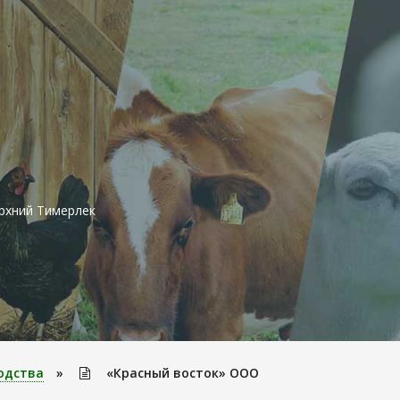
ерхний Тимерлек
одства
»
«Красный восток» ООО