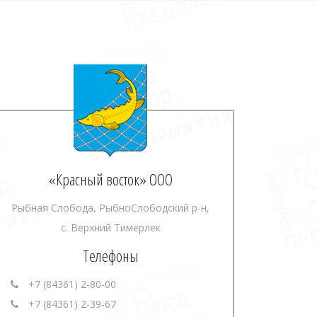
«Красный восток» ООО
Рыбная Слобода, РыбноСлободский р-н,
с. Верхний Тимерлек
Телефоны
+7 (84361) 2-80-00
+7 (84361) 2-39-67