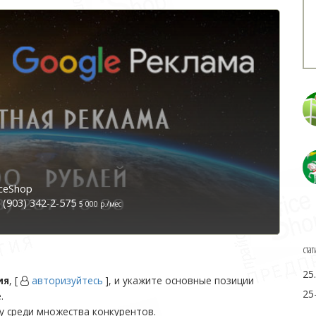
ceShop
(903) 342-2-575
5 000 р./мес
стат
25
ия
, [
авторизуйтесь
], и укажите основные позиции
25
.
у среди множества конкурентов.