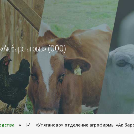
«Ак барс-агрыз» (ООО)
одства
»
«Утяганово» отделение агрофирмы «Ак барс