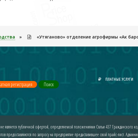
одства
»
«Утяганово» отделение агрофирмы «Ак барс
ПЛАТНЫЕ УСЛУГИ
атная регистрация
Поиск
 не является публичной офертой, определяемой положениями Статьи 437 Гражданского код
ов предоставляются по запросу на предприятие предаставившее свой прайс-лист. Админист