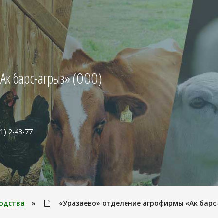
Ак барс-агрыз» (ООО)
1) 2-43-77
одства
»
«Уразаево» отделение агрофирмы «Ак барс-