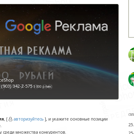
ceShop
(903) 342-2-575
5 000 р./мес
стат
ия
, [
авторизуйтесь
], и укажите основные позиции
25
.
у среди множества конкурентов.
25