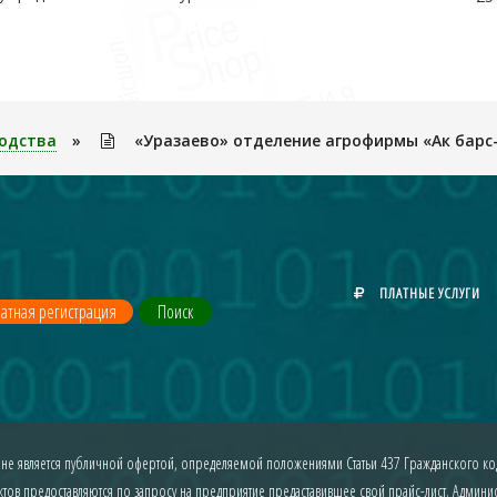
одства
»
«Уразаево» отделение агрофирмы «Ак барс-
ПЛАТНЫЕ УСЛУГИ
атная регистрация
Поиск
 не является публичной офертой, определяемой положениями Статьи 437 Гражданского код
ов предоставляются по запросу на предприятие предаставившее свой прайс-лист. Админист