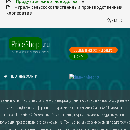
Продукция животноводства
»
«Урал» сельскохозяйственный производственный
кооператив
Кукмор
PriceShop
.ru
Бесплатная регистрация
КАТАЛОГ ПРЕДПРИЯТИЙ КУКМОРА
Поиск
ПЛАТНЫЕ УСЛУГИ
Данный каталог носит исключительно информационный характер и ни при каких условиях
не является публичной офертой, определяемой положениями Статьи 437 Гражданского
кодекса Российской Федерации. Размеры, типы, виды и стоимость продукции указаны
только для предварительного ознакомления. Точные цены и характеристики предлагаемых
продуктов предоставляются по запросу на предприятие предаставившее свой прайс-лист.