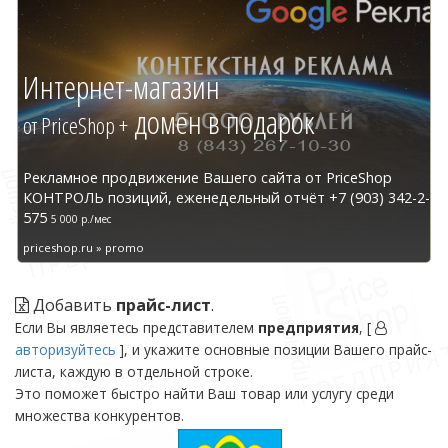
Интернет-магазин
домен в подарок
от PriceShop +
Рекламное продвижение Вашего сайта от PriceShop
КОНТРОЛЬ позиций, еженедельный отчёт +7 (903) 342-2-
575
5 000 р./мес
priceshop.ru » promo
Добавить
прайс-лист
.
Если Вы являетесь представителем
предприятия
, [
авторизуйтесь
], и укажите основные позиции Вашего прайс-
листа, каждую в отдельной строке.
Это поможет быстро найти Ваш товар или услугу среди
множества конкурентов.