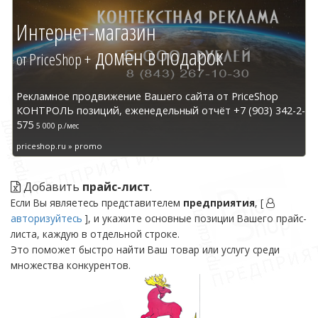
Интернет-магазин
домен в подарок
от PriceShop +
Рекламное продвижение Вашего сайта от PriceShop
КОНТРОЛЬ позиций, еженедельный отчёт +7 (903) 342-2-
575
5 000 р./мес
priceshop.ru » promo
Добавить
прайс-лист
.
Если Вы являетесь представителем
предприятия
, [
авторизуйтесь
], и укажите основные позиции Вашего прайс-
листа, каждую в отдельной строке.
Это поможет быстро найти Ваш товар или услугу среди
множества конкурентов.